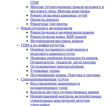
ГПМ
Монтаж грузоподъемных кранов козлового и
мостового типа. Монтаж кран-балки
Ремонт рельсовых крановых путей
Проекты ремонта
Ремонтные документы
Реконструкция и модернизация
Реконструкция и модернизация кранов
Реконструкция крана, КВР кранов
Модернизация мостовых кранов
ГПМ и их инфраструктура
Понятие подъемного сооружения и
рельсового кранового пути
Проверка приборов безопасности кранов.
Ограничители, указатели, регистраторы
Грузозахватные приспособления
Тупиковые упоры
Поддержанные краны. Покупка и продажа
Cпециализированные услуги
Восстановление шарнирных и
подшипниковых узлов
Контроль ресурса грузоподъемных машин
Неразрушающий контроль железобетонных
строительных конструкций методом
томографии