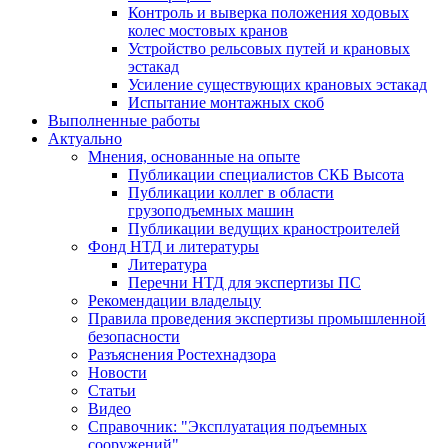
Контроль и выверка положения ходовых
колес мостовых кранов
Устройство рельсовых путей и крановых
эстакад
Усиление существующих крановых эстакад
Испытание монтажных скоб
Выполненные работы
Актуально
Мнения, основанные на опыте
Публикации специалистов СКБ Высота
Публикации коллег в области
грузоподъемных машин
Публикации ведущих краностроителей
Фонд НТД и литературы
Литература
Перечни НТД для экспертизы ПС
Рекомендации владельцу
Правила проведения экспертизы промышленной
безопасности
Разъяснения Ростехнадзора
Новости
Статьи
Видео
Справочник: "Эксплуатация подъемных
сооружений"