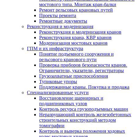
мостового типа. Монтаж кран-балки
Ремонт рельсовых крановых путей
Проекты ремонта
Ремонтные документы
Реконструкция и модернизация
Реконструкция и модернизация кранов
Реконструкция крана, КВР кранов
Модернизация мостовых кранов
ГПМ и их инфраструктура
Понятие подъемного сооружения и
рельсового кранового пути
Проверка приборов безопасности кранов.
Ограничители, указатели, регистраторы
Грузозахватные приспособления
Тупиковые упоры
Поддержанные краны. Покупка и продажа
Cпециализированные услуги
Восстановление шарнирных и
подшипниковых узлов
Контроль ресурса грузоподъемных машин
Неразрушающий контроль железобетонных
строительных конструкций методом
томографии
Контроль и выверка положения ходовых
колес мостовых кранов