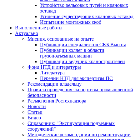
Устройство рельсовых путей и крановых
эстакад
Усиление существующих крановых эстакад
Испытание монтажных скоб
Выполненные работы
Актуально
Мнения, основанные на опыте
Публикации специалистов СКБ Высота
Публикации коллег в области
грузоподъемных машин
Публикации ведущих краностроителей
Фонд НТД и литературы
Литература
Перечни НТД для экспертизы ПС
Рекомендации владельцу
Правила проведения экспертизы промышленной
безопасности
Разъяснения Ростехнадзора
Новости
Статьи
Видео
Справочник: "Эксплуатация подъемных
сооружений"
Методические рекомендации по реконструкции