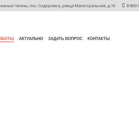
режные Челны,
пос. Сидоровка,
улица Магистральная, д.16
8-800-
АБОТЫ
АКТУАЛЬНО
ЗАДАТЬ ВОПРОС
КОНТАКТЫ
 крана, г. Нижнекамск,
рана, г. Нижнекамск, Республика Татарстан