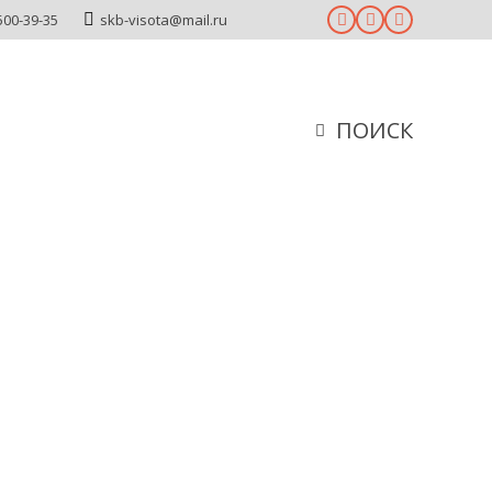
500-39-35
skb-visota@mail.ru
ПОИСК