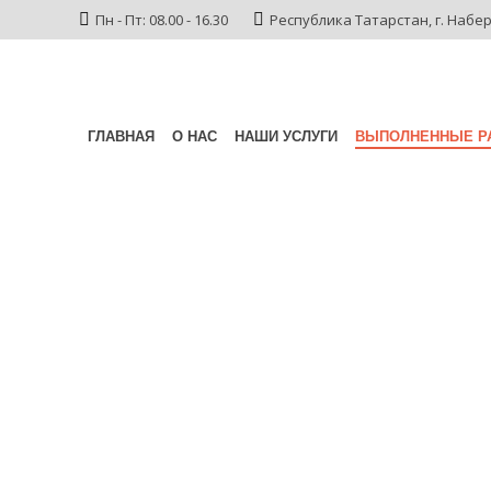
Пн - Пт: 08.00 - 16.30
Республика Татарстан,
г. Набе
ГЛАВНАЯ
О НАС
НАШИ УСЛУГИ
ВЫПОЛНЕННЫЕ Р
Реконструкция мостового
Республика Татарстан
Главная
/
Выполненные работы
/
Реконструкция мостового к