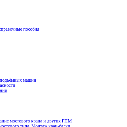
 справочные пособия
в
оподъёмных машин
асности
ений
ание мостового крана и других ГПМ
мостового типа. Монтаж кран-балки