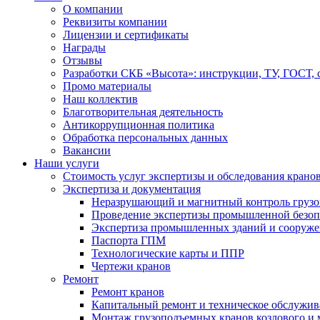
О компании
Реквизиты компании
Лицензии и сертификаты
Награды
Отзывы
Разработки СКБ «Высота»: инструкции, ТУ, ГОСТ,
Промо материалы
Наш коллектив
Благотворительная деятельность
Антикоррупционная политика
Обработка персональных данных
Вакансии
Наши услуги
Стоимость услуг экспертизы и обследования крано
Экспертиза и документация
Неразрушающий и магнитный контроль груз
Проведение экспертизы промышленной безоп
Экспертиза промышленных зданий и сооруж
Паспорта ГПМ
Технологические карты и ППР
Чертежи кранов
Ремонт
Ремонт кранов
Капитальный ремонт и техническое обслужив
Монтаж грузоподъемных кранов козлового и 