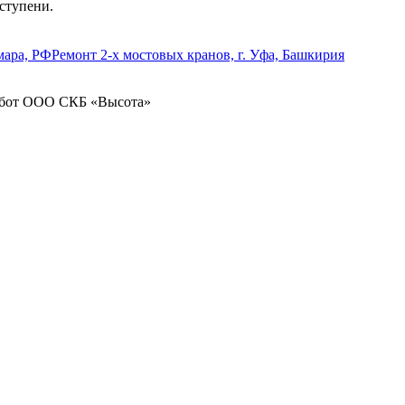
ступени.
мара, РФ
Ремонт 2-х мостовых кранов, г. Уфа, Башкирия
абот ООО СКБ «Высота»