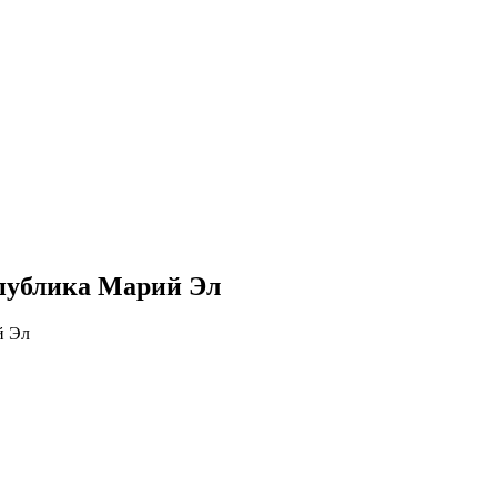
спублика Марий Эл
й Эл