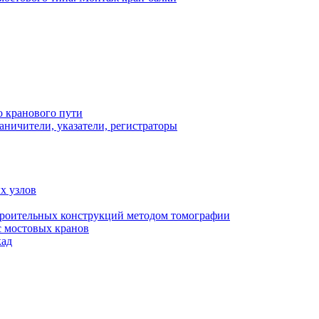
о кранового пути
аничители, указатели, регистраторы
х узлов
роительных конструкций методом томографии
с мостовых кранов
кад