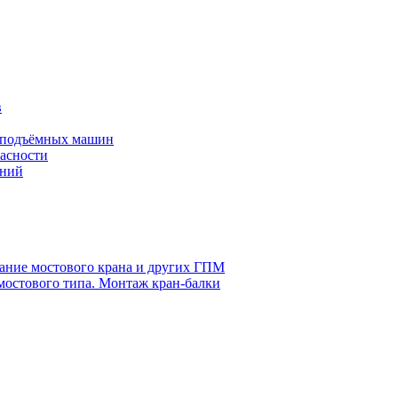
в
оподъёмных машин
асности
ений
ание мостового крана и других ГПМ
мостового типа. Монтаж кран-балки