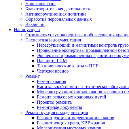
Наш коллектив
Благотворительная деятельность
Антикоррупционная политика
Обработка персональных данных
Вакансии
Наши услуги
Стоимость услуг экспертизы и обследования крано
Экспертиза и документация
Неразрушающий и магнитный контроль груз
Проведение экспертизы промышленной безоп
Экспертиза промышленных зданий и сооруж
Паспорта ГПМ
Технологические карты и ППР
Чертежи кранов
Ремонт
Ремонт кранов
Капитальный ремонт и техническое обслужив
Монтаж грузоподъемных кранов козлового и 
Ремонт рельсовых крановых путей
Проекты ремонта
Ремонтные документы
Реконструкция и модернизация
Реконструкция и модернизация кранов
Реконструкция крана, КВР кранов
Модернизация мостовых кранов