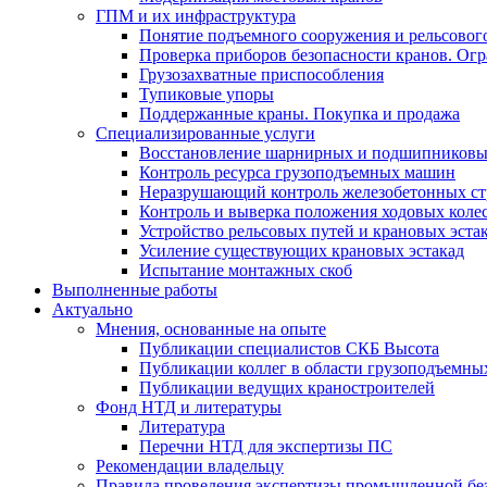
ГПМ и их инфраструктура
Понятие подъемного сооружения и рельсовог
Проверка приборов безопасности кранов. Огр
Грузозахватные приспособления
Тупиковые упоры
Поддержанные краны. Покупка и продажа
Cпециализированные услуги
Восстановление шарнирных и подшипниковы
Контроль ресурса грузоподъемных машин
Неразрушающий контроль железобетонных ст
Контроль и выверка положения ходовых коле
Устройство рельсовых путей и крановых эста
Усиление существующих крановых эстакад
Испытание монтажных скоб
Выполненные работы
Актуально
Мнения, основанные на опыте
Публикации специалистов СКБ Высота
Публикации коллег в области грузоподъемн
Публикации ведущих краностроителей
Фонд НТД и литературы
Литература
Перечни НТД для экспертизы ПС
Рекомендации владельцу
Правила проведения экспертизы промышленной бе