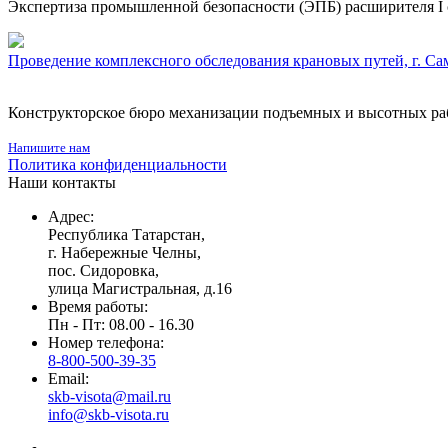
Экспертиза промышленной безопасности (ЭПБ) расширителя I 
Проведение комплексного обследования крановых путей, г. Са
Конструкторское бюро механизации подъемных и высотных р
Напишите нам
Политика конфиденциальности
Наши контакты
Адрес:
Республика Татарстан,
г. Набережные Челны,
пос. Сидоровка,
улица Магистральная, д.16
Время работы:
Пн - Пт: 08.00 - 16.30
Номер телефона:
8-800-500-39-35
Email:
skb-visota@mail.ru
info@skb-visota.ru