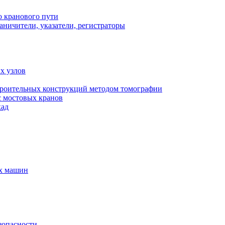
о кранового пути
аничители, указатели, регистраторы
х узлов
роительных конструкций методом томографии
с мостовых кранов
кад
ых машин
зопасности