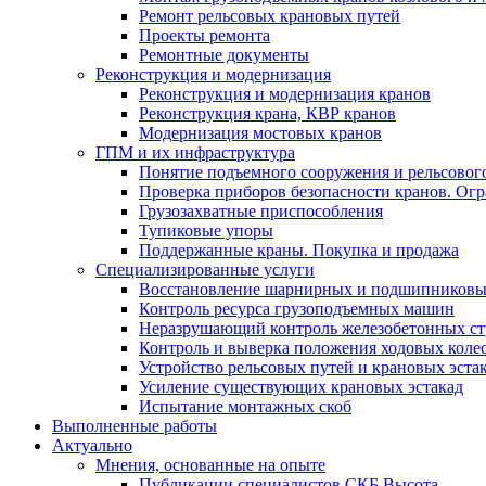
Ремонт рельсовых крановых путей
Проекты ремонта
Ремонтные документы
Реконструкция и модернизация
Реконструкция и модернизация кранов
Реконструкция крана, КВР кранов
Модернизация мостовых кранов
ГПМ и их инфраструктура
Понятие подъемного сооружения и рельсовог
Проверка приборов безопасности кранов. Огр
Грузозахватные приспособления
Тупиковые упоры
Поддержанные краны. Покупка и продажа
Cпециализированные услуги
Восстановление шарнирных и подшипниковы
Контроль ресурса грузоподъемных машин
Неразрушающий контроль железобетонных ст
Контроль и выверка положения ходовых коле
Устройство рельсовых путей и крановых эста
Усиление существующих крановых эстакад
Испытание монтажных скоб
Выполненные работы
Актуально
Мнения, основанные на опыте
Публикации специалистов СКБ Высота