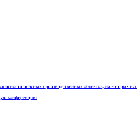
опасности опасных производственных объектов, на которых ис
скую конференцию